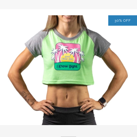
30
%
OFF