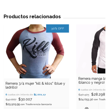
Productos relacionados
30
%
OFF
Remera manga larga
(blanco y negro)
Remera 3/4 mujer "kill & kilos" (blue y
ladrillo)
6
cuotas sin interés de
$
$28.298
$40.425
6
cuotas sin interés de
$5.001,17
$30.007
$24.053,30
$42.867
con
Trasfere
$25.505,95
con
Trasferencia bancaria