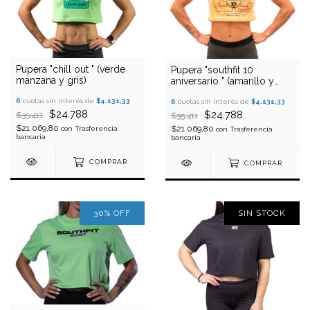
Pupera "chill out " (verde
Pupera "southfit 10
manzana y gris)
aniversario " (amarillo y
ciruela)
6
cuotas sin interés de
$4.131,33
6
cuotas sin interés de
$4.131,33
$24.788
$24.788
$35.411
$35.411
$21.069,80
$21.069,80
con
Trasferencia
con
Trasferencia
bancaria
bancaria
COMPRAR
COMPRAR
30
%
OFF
SIN STOCK