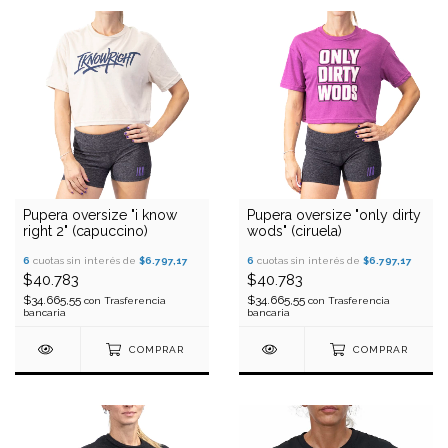
Pupera oversize "i know
Pupera oversize "only dirty
right 2" (capuccino)
wods" (ciruela)
6
cuotas sin interés de
$6.797,17
6
cuotas sin interés de
$6.797,17
$40.783
$40.783
$34.665,55
$34.665,55
con
Trasferencia
con
Trasferencia
bancaria
bancaria
COMPRAR
COMPRAR