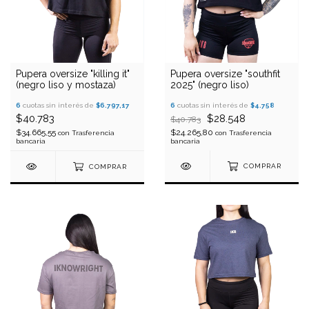
Pupera oversize "southfit
Pupera oversize "killing it"
2025" (negro liso)
(negro liso y mostaza)
6
cuotas sin interés de
$4.758
6
cuotas sin interés de
$6.797,17
$28.548
$40.783
$40.783
$24.265,80
$34.665,55
con
Trasferencia
con
Trasferencia
bancaria
bancaria
COMPRAR
COMPRAR