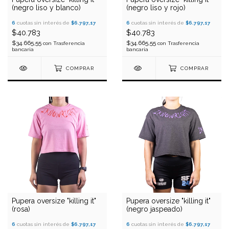
(negro liso y blanco)
(negro liso y rojo)
6
cuotas sin interés de
$6.797,17
6
cuotas sin interés de
$6.797,17
$40.783
$40.783
$34.665,55
$34.665,55
con
Trasferencia
con
Trasferencia
bancaria
bancaria
COMPRAR
COMPRAR
Pupera oversize "killing it"
Pupera oversize "killing it"
(rosa)
(negro jaspeado)
6
cuotas sin interés de
$6.797,17
6
cuotas sin interés de
$6.797,17