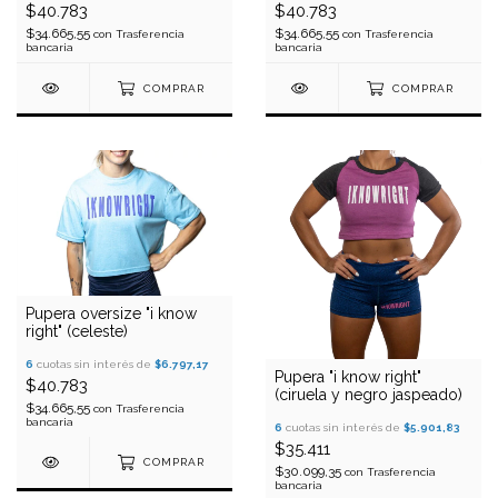
$40.783
$40.783
$34.665,55
$34.665,55
con
Trasferencia
con
Trasferencia
bancaria
bancaria
COMPRAR
COMPRAR
Pupera oversize "i know
right" (celeste)
6
cuotas sin interés de
$6.797,17
Pupera "i know right"
$40.783
(ciruela y negro jaspeado)
$34.665,55
con
Trasferencia
bancaria
6
cuotas sin interés de
$5.901,83
$35.411
COMPRAR
$30.099,35
con
Trasferencia
bancaria