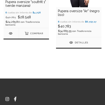
Pupera oversize "southfit 1"
(verde manzana)
Pupera oversize "ikr" (negro
6
cuotas sin interés de
$4.758
liso)
$28.548
$40.783
$24.265,80
6
cuotas sin interés de
$6.797,17
con
Trasferencia
bancaria
$40.783
$34.665,55
con
Trasferencia
COMPRAR
bancaria
DETALLES