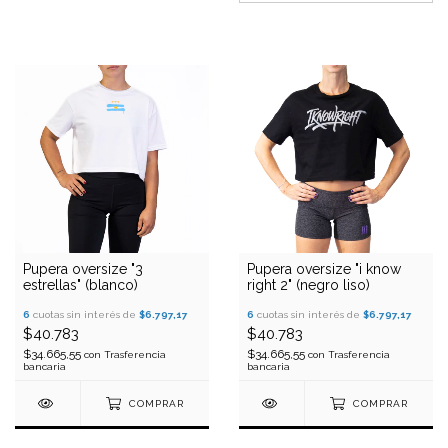
Pupera oversize "3
Pupera oversize "i know
estrellas" (blanco)
right 2" (negro liso)
6
cuotas sin interés de
$6.797,17
6
cuotas sin interés de
$6.797,17
$40.783
$40.783
$34.665,55
$34.665,55
con
Trasferencia
con
Trasferencia
bancaria
bancaria
COMPRAR
COMPRAR