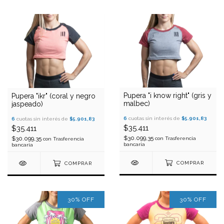
Pupera "i know right" (gris y
Pupera "ikr" (coral y negro
malbec)
jaspeado)
6
cuotas sin interés de
$5.901,83
6
cuotas sin interés de
$5.901,83
$35.411
$35.411
$30.099,35
$30.099,35
con
Trasferencia
con
Trasferencia
bancaria
bancaria
COMPRAR
COMPRAR
30
%
OFF
30
%
OFF