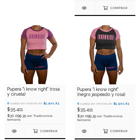
COMPRAR
Pupera "i know right" (rosa
Pupera "i know right"
y ciruela)
(negro jaspeado y rosa)
6
cuotas sin interés de
$5.901,83
6
cuotas sin interés de
$5.901,83
$35.411
$35.411
$30.099,35
$30.099,35
con
Trasferencia
con
Trasferencia
bancaria
bancaria
COMPRAR
COMPRAR