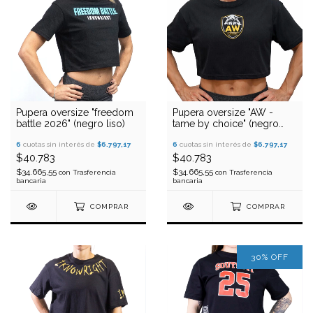
Pupera oversize "freedom
Pupera oversize "AW -
battle 2026" (negro liso)
tame by choice" (negro
liso)
6
cuotas sin interés de
$6.797,17
6
cuotas sin interés de
$6.797,17
$40.783
$40.783
$34.665,55
$34.665,55
con
Trasferencia
con
Trasferencia
bancaria
bancaria
COMPRAR
COMPRAR
30
%
OFF