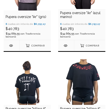
Pupera oversize "ikr" (azul
Pupera oversize "ikr" (gris)
marino)
6
cuotas sin interés de
$6.797,17
6
cuotas sin interés de
$6.797,17
$40.783
$40.783
$34.665,55
$34.665,55
con
Trasferencia
con
Trasferencia
bancaria
bancaria
COMPRAR
COMPRAR
Pupera oversize "killing it"
Pupera oversize "killing it"