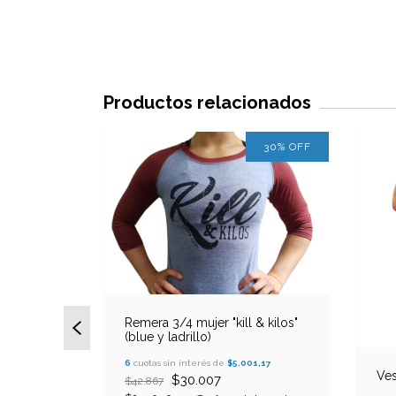
Productos relacionados
30
%
OFF
30
%
OFF
now right"
Remera 3/4 mujer "kill & kilos"
(blue y ladrillo)
1,17
6
cuotas sin interés de
$5.001,17
Ves
$30.007
$42.867