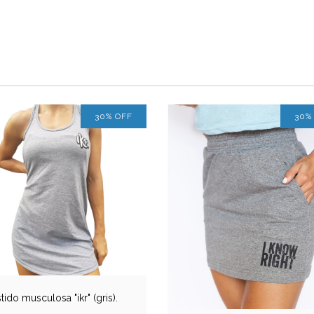
30
%
OFF
30
tido musculosa "ikr" (gris).