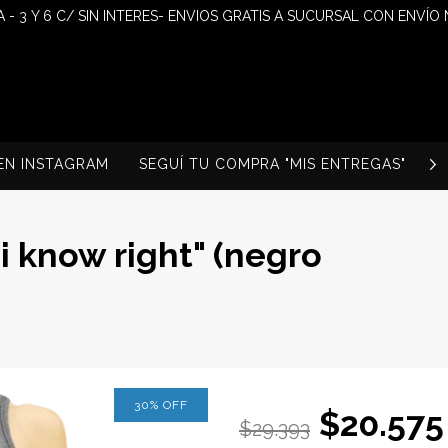
 - 3 Y 6 C/ SIN INTERES- ENVIOS GRATIS A SUCURSAL CON ENVÍO
EN INSTAGRAM
SEGUÍ TU COMPRA "MIS ENTREGAS"
S
i know right" (negro
30
%
OFF
$20.575
$29.393