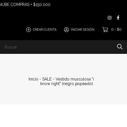
 NUBE COMPRAS + $150.000
0
$0
CREAR CUENTA
INICIAR SESIÓN
-
EGUÍ TU COMPRA "ANDREANI"
Inicio
-
SALE
-
Vestido musculosa "i
know right" (negro jaspeado).