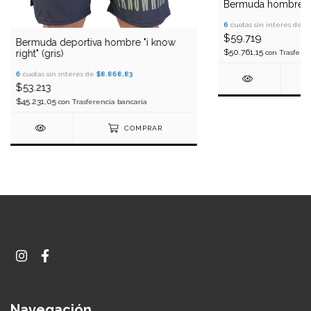
Bermuda hombre "ikr
6
cuotas sin interés de
$
$59.719
Bermuda deportiva hombre "i know
$50.761,15
right" (gris)
con
Trasferen
6
cuotas sin interés de
$8.868,83
$53.213
$45.231,05
con
Trasferencia bancaria
COMPRAR
Navegación