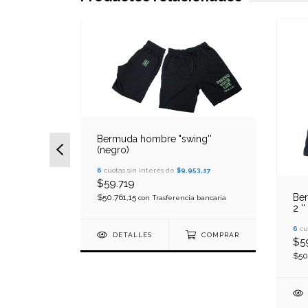
Bermuda hombre "swing''
(negro)
6
cuotas sin interés de
$9.953,17
$59.719
Ber
mbre "i
$50.761,15
con
Trasferencia bancaria
2 '
verde)
6
cu
68,83
DETALLES
COMPRAR
$5
$50
 bancaria
COMPRAR