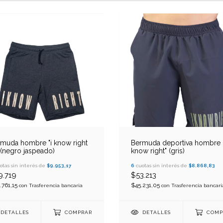
muda hombre "i know right
Bermuda deportiva hombre "
' (negro jaspeado)
know right" (gris)
otas sin interés de
$9.953,17
6
cuotas sin interés de
$8.868,83
9.719
$53.213
.761,15
$45.231,05
con
Trasferencia bancaria
con
Trasferencia bancari
DETALLES
COMPRAR
DETALLES
COMP