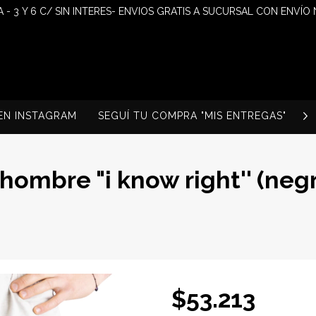
 - 3 Y 6 C/ SIN INTERES- ENVIOS GRATIS A SUCURSAL CON ENVÍO
EN INSTAGRAM
SEGUÍ TU COMPRA "MIS ENTREGAS"
S
ombre "i know right'' (neg
$53.213