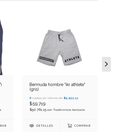
Bermuda 
i
Bermuda hombre "ikr athlete"
die" (verd
(gris)
6
cuotas sin
6
cuotas sin interés de
$9.953,17
$59.719
$59.719
$50.761,15
$50.761,15
a
con
Trasferencia bancaria
DETAL
RAR
DETALLES
COMPRAR