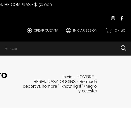
 NUBE COMPRAS + $150.000
0
$0
CREAR CUENTA
INICIAR SESIÓN
-
EGUÍ TU COMPRA "ANDREANI"
ro
Inicio
-
HOMBRE
-
BERMUDAS/JOGGINS
-
Bermuda
deportiva hombre "i know right'' (negro
y celeste)