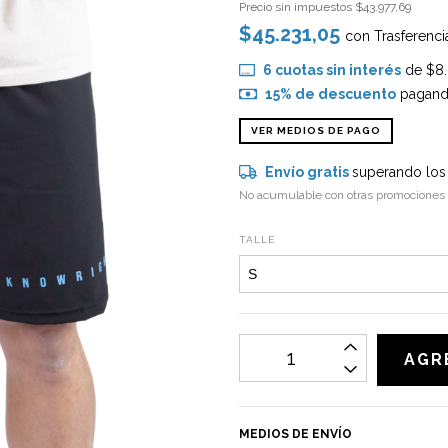
Precio sin impuestos
$43.977,69
$45.231,05
con
Trasferenci
6
cuotas sin interés
de
$8
15% de descuento
pagando
VER MEDIOS DE PAGO
Envío gratis
superando lo
No acumulable con otras promociones
TALLE
MEDIOS DE ENVÍO