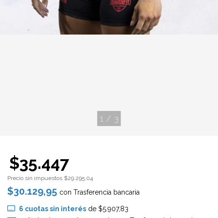
1
/
3
$35.447
Precio sin impuestos
$29.295,04
$30.129,95
con
Trasferencia bancaria
6
cuotas sin interés
de
$5.907,83