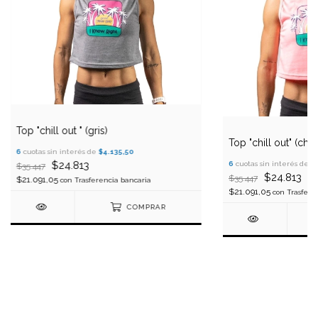
Top "chill out " (gris)
Top "chill out" (chicl
6
cuotas sin interés de
$4.135,50
$24.813
6
cuotas sin interés de
$
$35.447
$24.813
$35.447
$21.091,05
con
Trasferencia bancaria
$21.091,05
con
Trasfere
COMPRAR