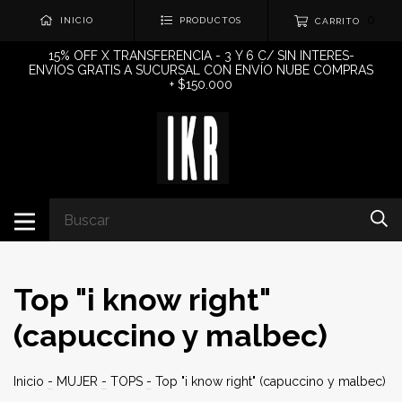
0
INICIO
PRODUCTOS
CARRITO
15% OFF X TRANSFERENCIA - 3 Y 6 C/ SIN INTERES-
ENVIOS GRATIS A SUCURSAL CON ENVÍO NUBE COMPRAS
+ $150.000
Top "i know right"
(capuccino y malbec)
Inicio
-
MUJER
-
TOPS
-
Top "i know right" (capuccino y malbec)