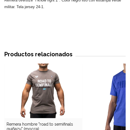
Remera oversize "i know right 2". Color negro liso con estampa verde
militar. Tela jersey 24-1.
Productos relacionados
Remera hombre "road to semifinals
guiñazu" (mocca)