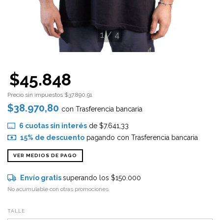
1
/
4
$45.848
Precio sin impuestos
$37.890,91
$38.970,80
con
Trasferencia bancaria
6
cuotas sin interés
de
$7.641,33
15% de descuento
pagando con Trasferencia bancaria
VER MEDIOS DE PAGO
Envío gratis
superando los
$150.000
No acumulable con otras promociones
TALLE