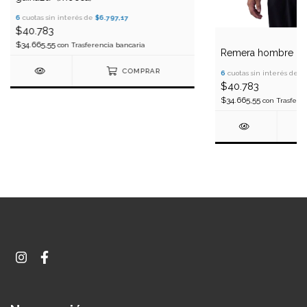
6
cuotas sin interés de
$6.797,17
$40.783
$34.665,55
con
Trasferencia bancaria
Remera hombre "i kn
COMPRAR
6
cuotas sin interés de
$
$40.783
$34.665,55
con
Trasfere