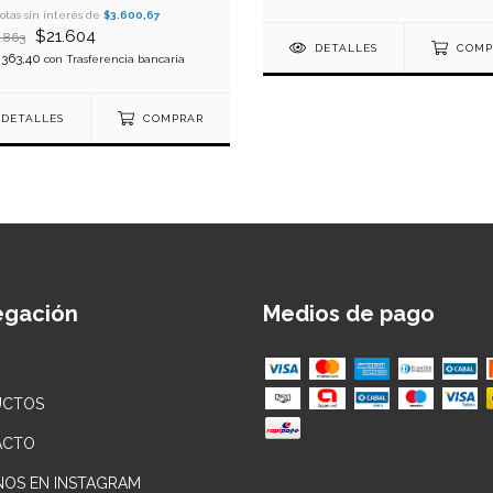
otas sin interés de
$3.600,67
$21.604
.863
DETALLES
COMP
.363,40
con
Trasferencia bancaria
DETALLES
COMPRAR
egación
Medios de pago
UCTOS
ACTO
NOS EN INSTAGRAM