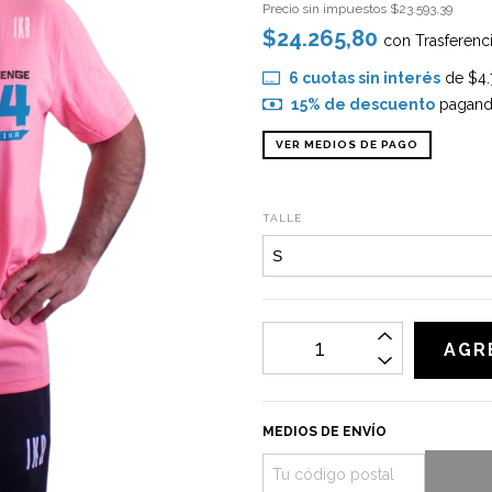
Precio sin impuestos
$23.593,39
$24.265,80
con
Trasferenc
6
cuotas sin interés
de
$4.
15% de descuento
pagando
VER MEDIOS DE PAGO
TALLE
MEDIOS DE ENVÍO