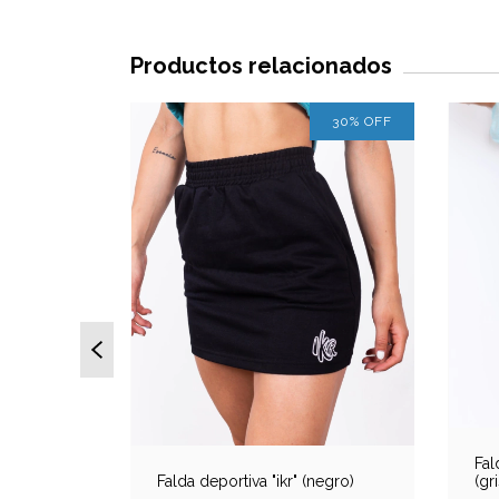
Productos relacionados
30
%
OFF
30
%
OFF
 (gris).
9,17
Fal
Falda deportiva "ikr" (negro)
(gri
 bancaria