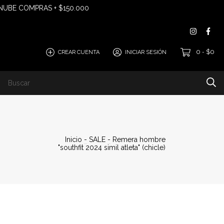
 NUBE COMPRAS + $150.000
0
$0
CREAR CUENTA
INICIAR SESIÓN
-
EGUÍ TU COMPRA "ANDREANI"
Inicio
-
SALE
-
Remera hombre
"southfit 2024 simil atleta" (chicle)