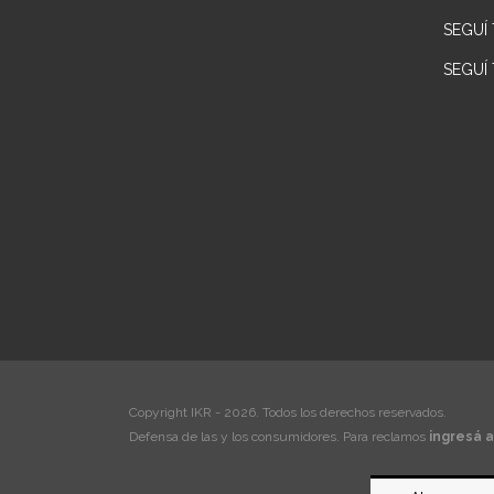
SEGUÍ
SEGUÍ
Copyright IKR - 2026. Todos los derechos reservados.
Defensa de las y los consumidores. Para reclamos
ingresá a