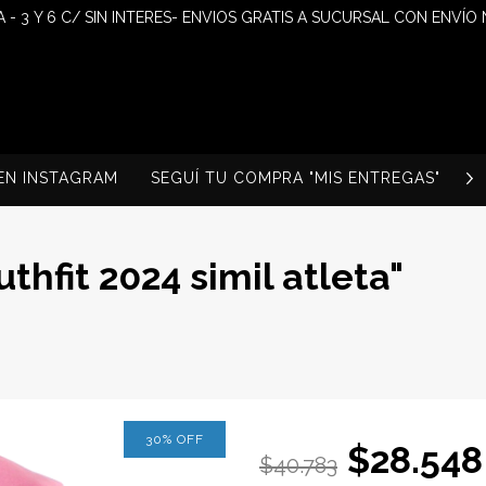
 - 3 Y 6 C/ SIN INTERES- ENVIOS GRATIS A SUCURSAL CON ENVÍO
EN INSTAGRAM
SEGUÍ TU COMPRA "MIS ENTREGAS"
S
hfit 2024 simil atleta"
30
%
OFF
$28.548
$40.783