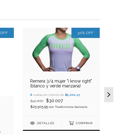
%
OFF
30
%
OFF
Remera 3/4 mujer "i know right"
(blanco y verde manzana)
Remera 3/
6
cuotas sin interés de
$5.001,17
(blue y la
$30.007
$42.867
$25.505,95
6
cuotas sin
con
Trasferencia bancaria
$
$42.867
$25.505,95
DETALLES
COMPRAR
a
DETAL