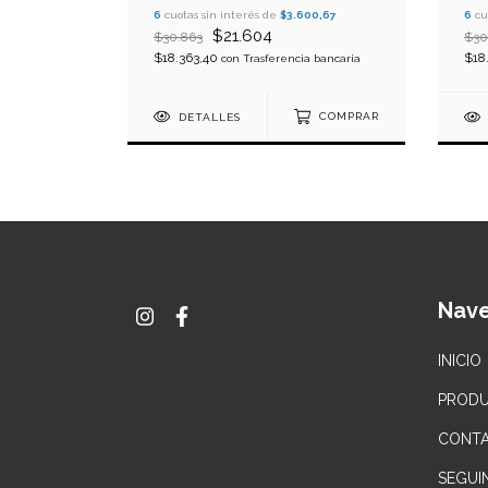
6
cuotas sin interés de
$3.600,67
6
cu
$21.604
$30.863
$30
COMPRAR
$18.363,40
$18
con
Trasferencia bancaria
DETALLES
COMPRAR
Nav
INICIO
PROD
CONT
SEGUI