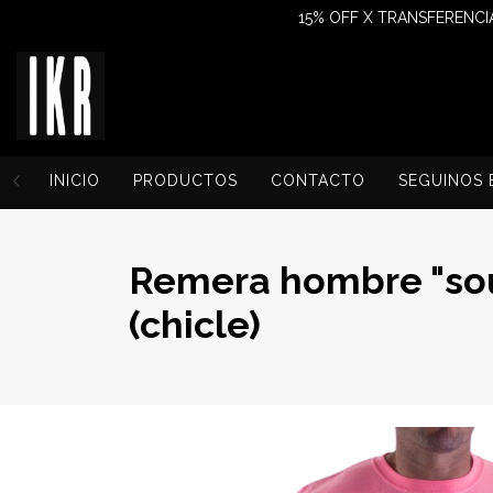
15% OFF X TRANSFERENCIA
INICIO
PRODUCTOS
CONTACTO
SEGUINOS 
Remera hombre "sout
(chicle)