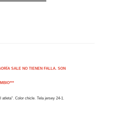
GORÍA SALE NO TIENEN FALLA. SON
MBIO***
tleta". Color chicle. Tela jersey 24-1.