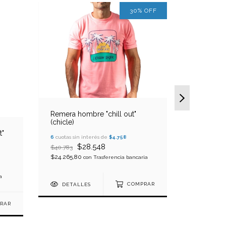
30
%
OFF
Remera hombre "chill out"
(chicle)
t"
Remera ho
6
cuotas sin interés de
$4.758
(azul)
$28.548
$40.783
$24.265,80
6
cuotas sin
con
Trasferencia bancaria
$40.783
$34.665,55
a
DETALLES
COMPRAR
RAR
DETAL