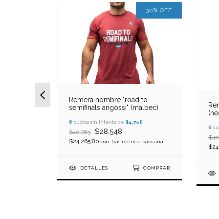
30
%
OFF
Remera hombre "road to
Rem
semifinals arigossi" (malbec)
(ne
6
cuotas sin interés de
$4.758
6
cu
w right"
$28.548
$40.783
$40
$24.265,80
con
Trasferencia bancaria
$24
7,17
DETALLES
COMPRAR
 bancaria
COMPRAR