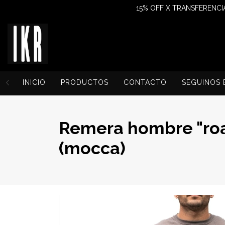
15% OFF X TRANSFERENCIA
INICIO
PRODUCTOS
CONTACTO
SEGUINOS 
Remera hombre "roa
(mocca)