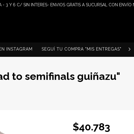
 - 3 Y 6 C/ SIN INTERES- ENVIOS GRATIS A SUCURSAL CON ENVÍO
EN INSTAGRAM
SEGUÍ TU COMPRA "MIS ENTREGAS"
S
d to semifinals guiñazu"
$40.783