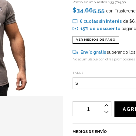
Precio sin impuestos
$33.704,96
$34.665,55
con
Trasferenc
6
cuotas sin interés
de
$6.
15% de descuento
pagando
VER MEDIOS DE PAGO
Envío gratis
superando lo
No acumulable con otras promociones
TALLE
MEDIOS DE ENVÍO