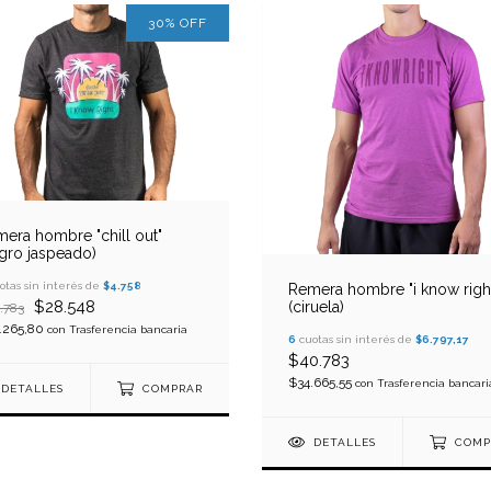
30
%
OFF
era hombre "chill out"
gro jaspeado)
otas sin interés de
$4.758
Remera hombre "i know righ
$28.548
(ciruela)
.783
.265,80
con
Trasferencia bancaria
6
cuotas sin interés de
$6.797,17
$40.783
$34.665,55
con
Trasferencia bancari
DETALLES
COMPRAR
DETALLES
COMP