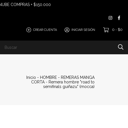
 NUBE COMPRAS + $150.000
0
$0
CREAR CUENTA
INICIAR SESIÓN
-
EGUÍ TU COMPRA "ANDREANI"
Inicio
-
HOMBRE
-
REMERAS MANGA
CORTA
-
Remera hombre "road to
semifinals guiñazu" (mocca)