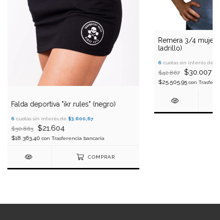
Remera 3/4 mujer "ki
ladrillo)
6
cuotas sin interés de
$
$30.007
$42.867
$25.505,95
con
Trasfere
Falda deportiva "ikr rules" (negro)
6
cuotas sin interés de
$3.600,67
$21.604
$30.863
$18.363,40
con
Trasferencia bancaria
COMPRAR