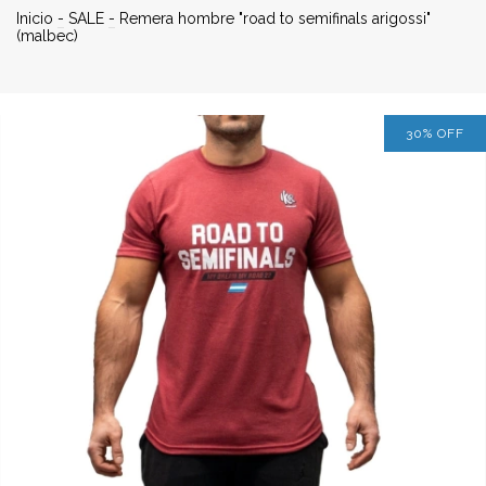
Inicio
-
SALE
-
Remera hombre "road to semifinals arigossi"
(malbec)
30
%
OFF