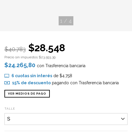
1
/
4
$28.548
$40.783
Precio sin impuestos
$23.593,39
$24.265,80
con
Trasferencia bancaria
6
cuotas sin interés
de
$4.758
15% de descuento
pagando con Trasferencia bancaria
VER MEDIOS DE PAGO
TALLE