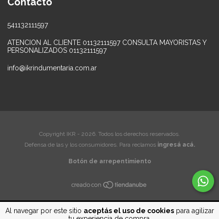
Contacto
541132111597
ATENCION AL CLIENTE 01132111597 CONSULTA MAYORISTAS Y
PERSONALIZADOS 01132111597
info@ikrindumentaria.com.ar
Copyright IKR - 2026. Todos los derechos reservados.
Defensa de las y los consumidores. Para reclamos
ingresá acá.
Botón de arrepentimiento
Al navegar por este sitio
aceptás el uso de cookies
para agilizar
tu experiencia de compra.