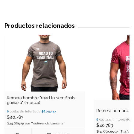
Productos relacionados
Remera hombre "road to semifinals
guiñazu" (mocca)
Remera hombre "res
6
cuotas sin interés de
$6.797,17
$40.783
6
cuotas sin interés de
$
$34.665,55
con
Trasferencia bancaria
$40.783
$34.665,55
con
Trasfere