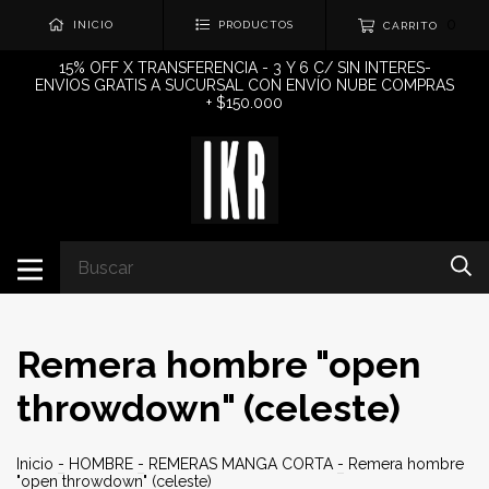
0
INICIO
PRODUCTOS
CARRITO
15% OFF X TRANSFERENCIA - 3 Y 6 C/ SIN INTERES-
ENVIOS GRATIS A SUCURSAL CON ENVÍO NUBE COMPRAS
+ $150.000
Remera hombre "open
throwdown" (celeste)
Inicio
-
HOMBRE
-
REMERAS MANGA CORTA
-
Remera hombre
"open throwdown" (celeste)