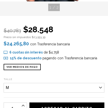
1
/
2
$28.548
$40.783
Precio sin impuestos
$23.593,39
$24.265,80
con
Trasferencia bancaria
6
cuotas sin interés
de
$4.758
15% de descuento
pagando con Trasferencia bancaria
VER MEDIOS DE PAGO
TALLE