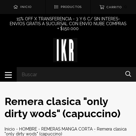
0
INICIO
PRODUCTOS
CARRITO
15% OFF X TRANSFERENCIA - 3 Y 6 C/ SIN INTERES-
ENVIOS GRATIS A SUCURSAL CON ENVÍO NUBE COMPRAS
+ $150.000
Remera clasica "only
dirty wods" (capuccino)
Inicio
-
HOMBRE
-
REMERAS MANGA CORTA
-
Remera clasica
"only dirty wods" (capuccino)