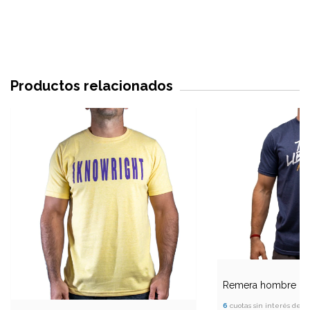
Productos relacionados
Remera hombre "tea
6
cuotas sin interés de
$