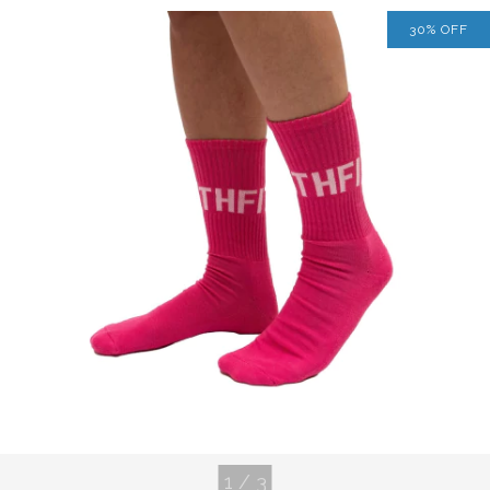
30
%
OFF
1
/
3