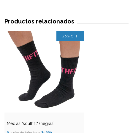
Productos relacionados
30
%
OFF
Medias "southfit" (negras)
6
cuotas sin interés de
$1.660