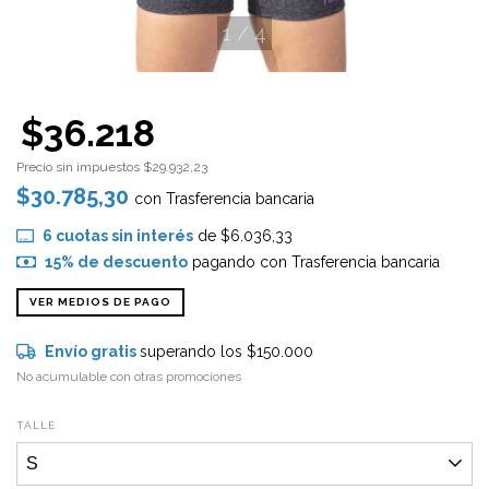
1
/
4
$36.218
Precio sin impuestos
$29.932,23
$30.785,30
con
Trasferencia bancaria
6
cuotas sin interés
de
$6.036,33
15% de descuento
pagando con Trasferencia bancaria
VER MEDIOS DE PAGO
Envío gratis
superando los
$150.000
No acumulable con otras promociones
TALLE