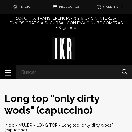
0
INICIO
PRODUCTOS
CARRITO
15% OFF X TRANSFERENCIA - 3 Y 6 C/ SIN INTERES-
ENVIOS GRATIS A SUCURSAL CON ENVÍO NUBE COMPRAS
+ $150.000
Long top "only dirty
wods" (capuccino)
Inicio
-
MUJER
-
LONG TOP
-
Long top "only dirty wods"
(capuccino)