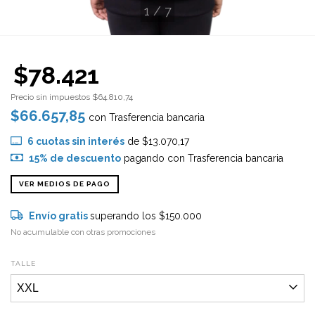
1
/
7
$78.421
Precio sin impuestos
$64.810,74
$66.657,85
con
Trasferencia bancaria
6
cuotas sin interés
de
$13.070,17
15% de descuento
pagando con Trasferencia bancaria
VER MEDIOS DE PAGO
Envío gratis
superando los
$150.000
No acumulable con otras promociones
TALLE